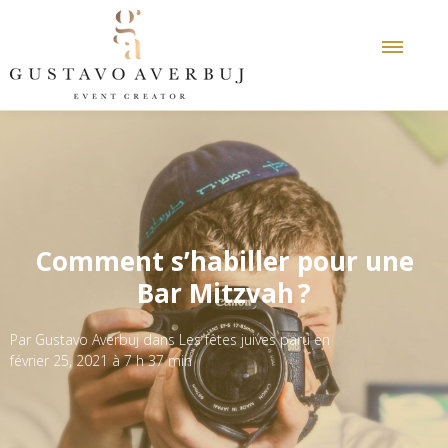
Comment s’habiller pour une
Bar Mitzvah ?
Par
Gustavo Averbuj
dans
Les fêtes juives
paru en
février 25, 2021 à 7 h 37 min